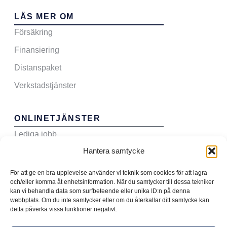
LÄS MER OM
Försäkring
Finansiering
Distanspaket
Verkstadstjänster
ONLINETJÄNSTER
Lediga jobb
Hantera samtycke
Sälj din bil till oss
Boka verkstadstid
För att ge en bra upplevelse använder vi teknik som cookies för att lagra
och/eller komma åt enhetsinformation. När du samtycker till dessa tekniker
Teckna serviceavtal
kan vi behandla data som surfbeteende eller unika ID:n på denna
webbplats. Om du inte samtycker eller om du återkallar ditt samtycke kan
detta påverka vissa funktioner negativt.