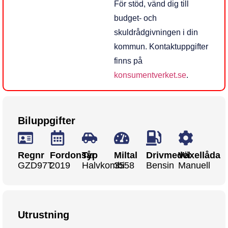
För stöd, vänd dig till
budget‑ och
skuldrådgivningen i din
kommun. Kontaktuppgifter
finns på
konsumentverket.se
.
Biluppgifter
Regnr
Fordonsår
Typ
Miltal
Drivmedel
Växellåda
GZD97T
2019
Halvkombi
3558
Bensin
Manuell
Utrustning