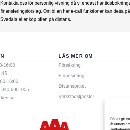
takta oss för personlig visning då vi endast har tidsbokningar, vi
 finansieringsförslag. Om bilen har e-call funktioner kan detta på
 Svedala eller köp bilen på distans.
EN
LÄS MER OM
0-16:00
Försäkring
2:45
Finansiering
:00-16:00
Distanspaket
: 040-6001905
Verkstadstjänster
rken.se
För att ge e
åt enhetsinf
surfbeteende