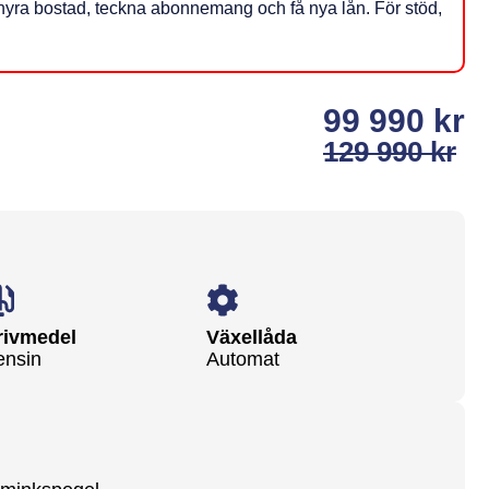
få hyra bostad, teckna abonnemang och få nya lån. För stöd,
99 990 kr
129 990 kr
rivmedel
Växellåda
ensin
Automat