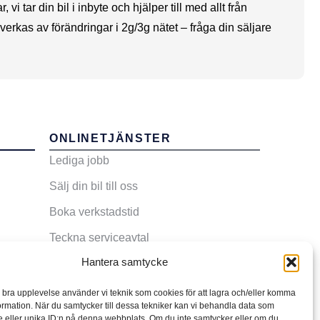
 tar din bil i inbyte och hjälper till med allt från
verkas av förändringar i 2g/3g nätet – fråga din säljare
ONLINETJÄNSTER
Lediga jobb
Sälj din bil till oss
Boka verkstadstid
Teckna serviceavtal
Hantera samtycke
n bra upplevelse använder vi teknik som cookies för att lagra och/eller komma
ormation. När du samtycker till dessa tekniker kan vi behandla data som
 eller unika ID:n på denna webbplats. Om du inte samtycker eller om du