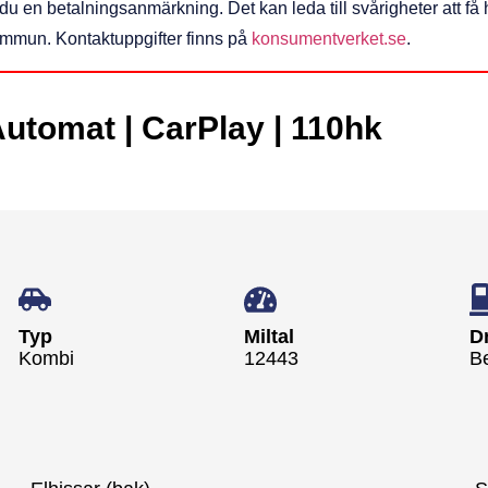
ar du en betalningsanmärkning. Det kan leda till svårigheter att 
kommun. Kontaktuppgifter finns på
konsumentverket.se
.
utomat | CarPlay | 110hk
Typ
Miltal
D
Kombi
12443
B