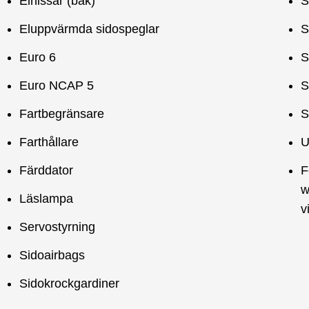
Elhissar (bak)
S
Eluppvärmda sidospeglar
S
Euro 6
S
Euro NCAP 5
S
Fartbegränsare
S
Farthållare
U
Färddator
F
w
Läslampa
v
Servostyrning
Sidoairbags
Sidokrockgardiner