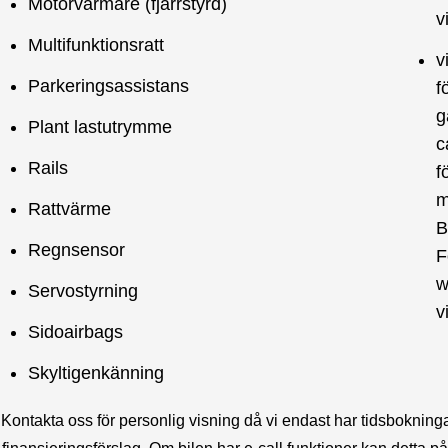
Motorvärmare (fjärrstyrd)
v
Multifunktionsratt
v
Parkeringsassistans
f
g
Plant lastutrymme
c
Rails
f
m
Rattvärme
B
Regnsensor
F
w
Servostyrning
v
Sidoairbags
Skyltigenkänning
takta oss för personlig visning då vi endast har tidsbokningar, vi