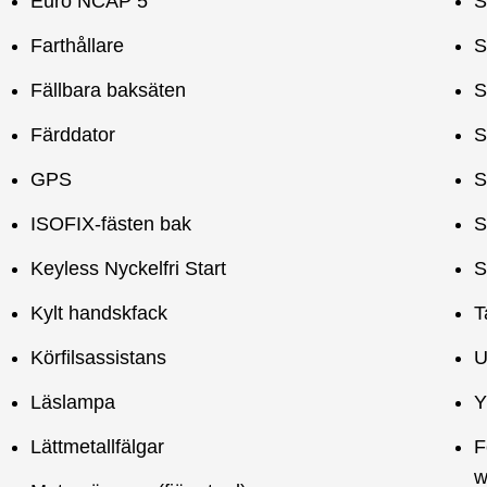
Euro NCAP 5
S
Farthållare
S
Fällbara baksäten
S
Färddator
S
GPS
S
ISOFIX-fästen bak
S
Keyless Nyckelfri Start
S
Kylt handskfack
T
Körfilsassistans
U
Läslampa
Y
Lättmetallfälgar
F
w