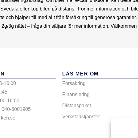
 finansieringsförslag. Om bilen har e-call funktioner kan detta på
i Svedala eller köp bilen på distans.. För mer information och b
byte och hjälper till med allt från försäkring till generösa garanti
i 2g/3g nätet – fråga din säljare för mer information. Välkommen i
EN
LÄS MER OM
0-16:00
Försäkring
2:45
Finansiering
:00-16:00
Distanspaket
: 040-6001905
Verkstadstjänster
rken.se