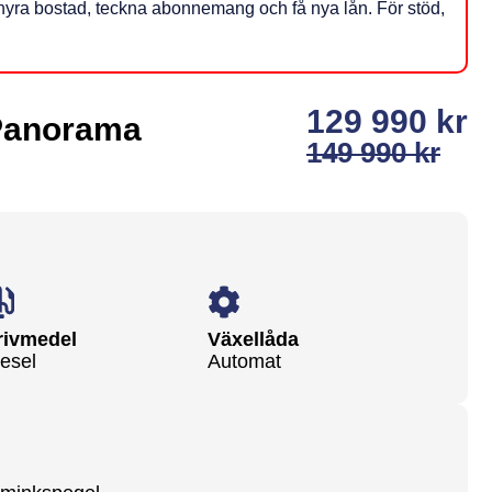
få hyra bostad, teckna abonnemang och få nya lån. För stöd,
129 990 kr
 Panorama
149 990 kr
rivmedel
Växellåda
esel
Automat