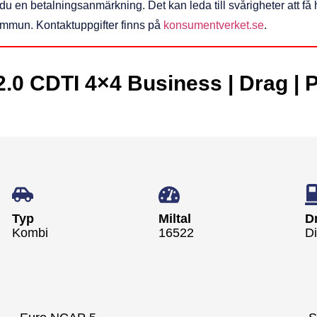
ar du en betalningsanmärkning. Det kan leda till svårigheter att 
kommun. Kontaktuppgifter finns på
konsumentverket.se
.
 2.0 CDTI 4×4 Business | Drag |
Typ
Miltal
D
Kombi
16522
Di