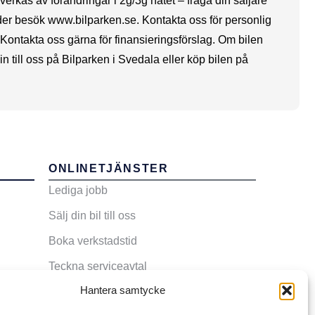
verkas av förändringar i 2g/3g nätet – fråga din säljare
ilder besök www.bilparken.se. Kontakta oss för personlig
er. Kontakta oss gärna för finansieringsförslag. Om bilen
n till oss på Bilparken i Svedala eller köp bilen på
ONLINETJÄNSTER
Lediga jobb
Sälj din bil till oss
Boka verkstadstid
Teckna serviceavtal
Hantera samtycke