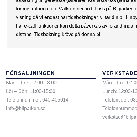
försäkring till generösa garantier. Kontakta oss gärna för
för mer information. Välkommen in till oss på Bilparken 
visning då vi endast har tidsbokningar, vi tar din bil i in
har e-call funktioner kan detta påverkas av förändringar 
distans. Tidsbokning krävs på denna bil.
FÖRSÄLJNINGEN
VERKSTAD
Mån – Fre: 12:00-18:00
Mån – Fre: 07:0
Lör – Sön: 11:00-15:00
Lunch: 12:00-1
Telefonnummer: 040-405014
Telefontider: 08
info@bilparken.se
Telefonnummer
verkstad@bilpa