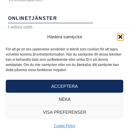
ONLINETJÄNSTER
Lediga jobb
Hantera samtycke
Sälj din bil till oss
Boka verkstadstid
För att ge en bra upplevelse använder vi teknik som cookies för att lagra
och/eller komma åt enhetsinformation. När du samtycker till dessa tekniker
Teckna serviceavtal
kan vi behandla data som surfbeteende eller unika ID:n på denna
webbplats. Om du inte samtycker eller om du återkallar ditt samtycke kan
detta påverka vissa funktioner negativt.
ACCEPTERA
NEKA
VISA PREFERENSER
Cookie Policy
Copyright © 2026 - Bilparken Nordic AB