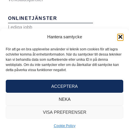
ONLINETJÄNSTER
Lediga jobb
Hantera samtycke
Sälj din bil till oss
Boka verkstadstid
För att ge en bra upplevelse använder vi teknik som cookies för att lagra
och/eller komma åt enhetsinformation. När du samtycker till dessa tekniker
Teckna serviceavtal
kan vi behandla data som surfbeteende eller unika ID:n på denna
webbplats. Om du inte samtycker eller om du återkallar ditt samtycke kan
detta påverka vissa funktioner negativt.
ACCEPTERA
NEKA
VISA PREFERENSER
Cookie Policy
Copyright © 2026 - Bilparken Nordic AB