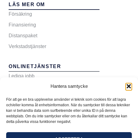
LÄS MER OM
Försäkring
Finansiering
Distanspaket
Verkstadstjänster
ONLINETJÄNSTER
Lediga jobb
Hantera samtycke
Sälj din bil till oss
Boka verkstadstid
För att ge en bra upplevelse använder vi teknik som cookies för att lagra
och/eller komma åt enhetsinformation. När du samtycker till dessa tekniker
Teckna serviceavtal
kan vi behandla data som surfbeteende eller unika ID:n på denna
webbplats. Om du inte samtycker eller om du återkallar ditt samtycke kan
detta påverka vissa funktioner negativt.