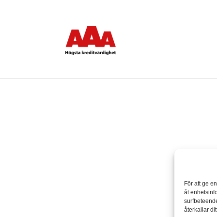
För att ge e
åt enhetsinf
surfbeteende
återkallar d