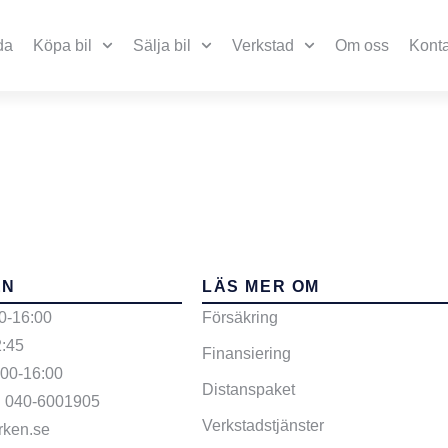
da
Köpa bil
Sälja bil
Verkstad
Om oss
Konta
Niro
EN
LÄS MER OM
0-16:00
Försäkring
2:45
Finansiering
:00-16:00
Distanspaket
: 040-6001905
Verkstadstjänster
rken.se